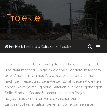
Projekte
Ein Blick hinter die Kulissen
/ Projekte
Derzeit werden die hier aufgeführten Projekte begleitet
und dokumentiert. Einige im Wochen-, andere im Monats-
oder Quartalsrhythmus. Die Updates richten sich meist
nach der Freizeit und dem Wetter. Zu aktuellen Projekten
finden Sie regelmäßig neue Galerien auf der zugehörigen
Seite. Sind die Baumaßnahmen an einem Projekt
abgeschlossen, halten wir die Galerien zur
Langzeitdokumentation weiterhin vor, ergänzen aber