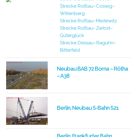
Strecke Roßlau–Coswig–
Wittenberg
Strecke Roßlau–Medewitz
Strecke Roßlau–Zerbst–
Güterglück
Strecke Dessau–Raguhn–
Bitterfeld
Neubau BAB 72 Borna – Rötha
– A38
Berlin, Neubau S-Bahn S21
Berlin, Frankfurter Bahn