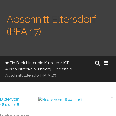
Abschnitt Eltersdorf
(PFA 17)
Ein Blick hinter die Kulissen
/
ICE-
Ausbaustrecke Nürnberg–Ebensfeld
/
Abschnitt Eltersdorf (PFA 17)
Bilder vom
18.04.2016
Inbetriebname der