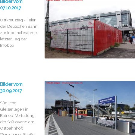
Bilder vom
07.10.2017
Ostkreuztag - Feier
der Deutschen Bahn
zur Inbetriebnahme,
letzter Tag der
Infobox
Bilder vom
30.09.2017
Südliche
Gleisanlagen in
Betrieb; Verfüllung
der Stützwand am
Ostbahnhof;
Warschauer Straße