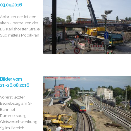
Ostkreuz;
03.09.2016
Viaduktsanierung...
Abbruch der letzten
alten Überbauten der
EÜ Karlshorster Straße
Süd mittels Mobilkran
Bilder vom
21.-26.08.2016
Vorerst letzter
Betriebstag am S-
Bahnhof
Rummelsburg;
Gleisverschwenkung
S3 im Bereich