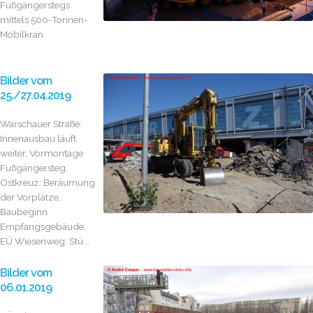
Fußgängerstegs
mittels 500-Tonnen-
Mobilkran
Bilder vom
25./27.04.2019
Warschauer Straße:
Innenausbau läuft
weiter, Vormontage
Fußgängersteg;
Ostkreuz: Beräumung
der Vorplätze,
Baubeginn
Empfangsgebäude;
EÜ Wiesenweg: Stü...
Bilder vom
06.01.2019