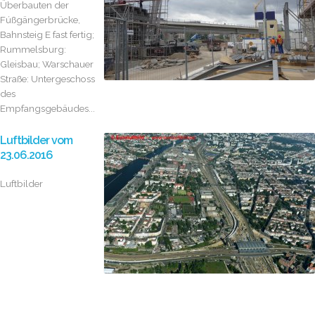
Überbauten der
Fúßgängerbrücke,
Bahnsteig E fast fertig;
Rummelsburg:
Gleisbau; Warschauer
Straße: Untergeschoss
des
Empfangsgebäudes...
Luftbilder vom
23.06.2016
Luftbilder