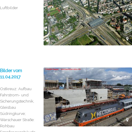
Luftbilder
Bilder vom
11.04.2017
Ostkreuz: Aufbau
Fahrstrom- und
Sicherungstechnik,
Gleisbau
Südringkurve;
Warschauer Straße:
Rohbau