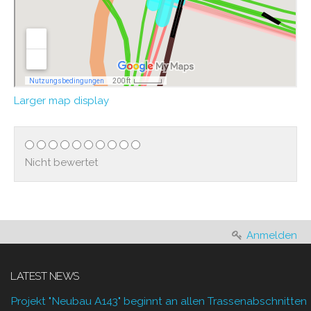
Larger map display
Nicht bewertet
Anmelden
LATEST NEWS
Projekt "Neubau A143" beginnt an allen Trassenabschnitten