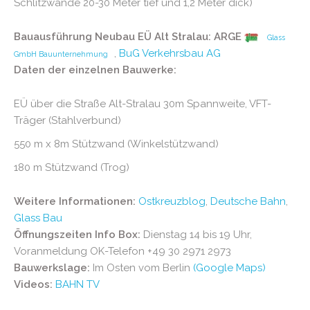
Schlitzwände 20-30 Meter tief und 1,2 Meter dick)
Bauausführung Neubau EÜ Alt Stralau: ARGE
Glass
,
BuG Verkehrsbau AG
GmbH Bauunternehmung
Daten der einzelnen Bauwerke:
EÜ über die Straße Alt-Stralau 30m Spannweite, VFT-
Träger (Stahlverbund)
550 m x 8m Stützwand (Winkelstützwand)
180 m Stützwand (Trog)
Weitere Informationen:
Ostkreuzblog
,
Deutsche Bahn
,
Glass Bau
Öffnungszeiten Info Box:
Dienstag 14 bis 19 Uhr,
Voranmeldung OK-Telefon +49 30 2971 2973
Bauwerkslage:
Im Osten vom Berlin
(Google Maps)
Videos:
BAHN TV