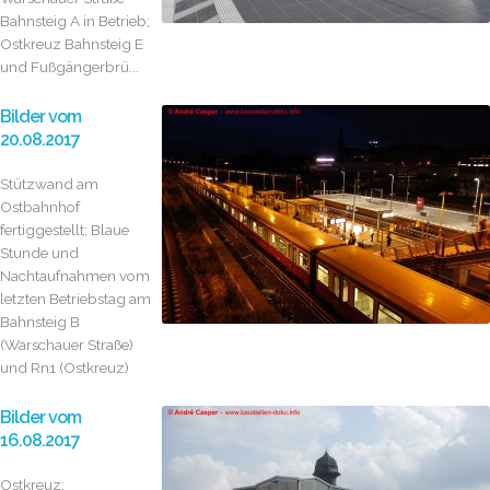
Bahnsteig A in Betrieb;
Ostkreuz Bahnsteig E
und Fußgängerbrü...
Bilder vom
20.08.2017
Stützwand am
Ostbahnhof
fertiggestellt; Blaue
Stunde und
Nachtaufnahmen vom
letzten Betriebstag am
Bahnsteig B
(Warschauer Straße)
und Rn1 (Ostkreuz)
Bilder vom
16.08.2017
Ostkreuz: