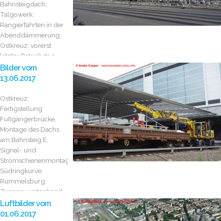
Bahnsteigdach;
Talgowerk:
Rangierfahrten in der
Abenddämmerung;
Ostkreuz: vorerst
letzter Betriebstag
am...
Bilder vom
13.06.2017
Ostkreuz:
Fertigstellung
Fußgängerbrücke,
Montage des Dachs
am Bahnsteig E,
Signal- und
Stromschienenmontage
Südringkurve;
Rummelsburg:
Zugang weitgehend
fertiggestellt;...
Luftbilder vom
01.06.2017