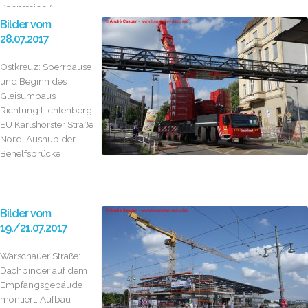
Bahnsteigs A
Bilder vom
28.07.2017
Ostkreuz: Sperrpause
und Beginn des
Gleisumbaus
Richtung Lichtenberg;
EÜ Karlshorster Straße
Nord: Aushub der
Behelfsbrücke
Bilder vom
19./21.07.2017
Warschauer Straße:
Dachbinder auf dem
Empfangsgebäude
montiert, Aufbau