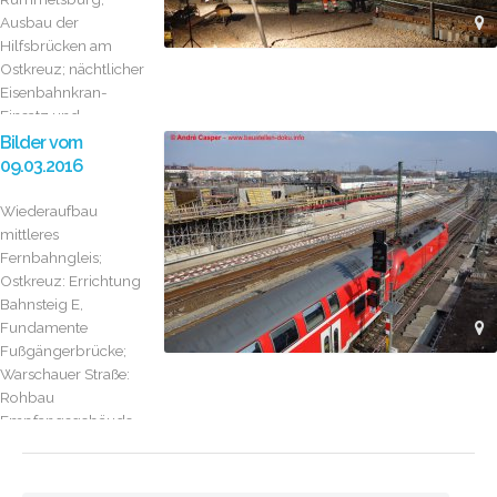
Ausbau der
Hilfsbrücken am
Ostkreuz; nächtlicher
Eisenbahnkran-
Einsatz und
Gleisstopfmaschine
Bilder vom
09.03.2016
Wiederaufbau
mittleres
Fernbahngleis;
Ostkreuz: Errichtung
Bahnsteig E,
Fundamente
Fußgängerbrücke;
Warschauer Straße:
Rohbau
Empfangsgebäude,
Gleisbau, Stützwand...