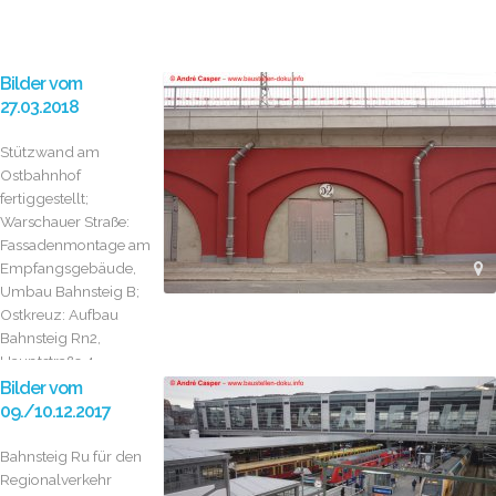
Bilder vom
27.03.2018
Stützwand am
Ostbahnhof
fertiggestellt;
Warschauer Straße:
Fassadenmontage am
Empfangsgebäude,
Umbau Bahnsteig B;
Ostkreuz: Aufbau
Bahnsteig Rn2,
Hauptstraße 4-
streifig...
Bilder vom
09./10.12.2017
Bahnsteig Ru für den
Regionalverkehr