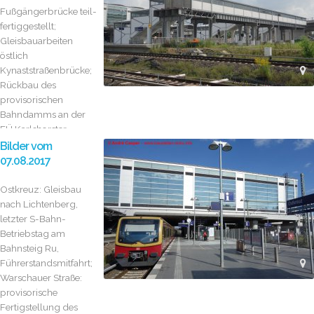
Fußgängerbrücke teil-
fertiggestellt;
Gleisbauarbeiten
östlich
Kynaststraßenbrücke;
Rückbau des
provisorischen
Bahndamms an der
EÜ Karlshorster...
Bilder vom
07.08.2017
Ostkreuz: Gleisbau
nach Lichtenberg,
letzter S-Bahn-
Betriebstag am
Bahnsteig Ru,
Führerstandsmitfahrt;
Warschauer Straße:
provisorische
Fertigstellung des