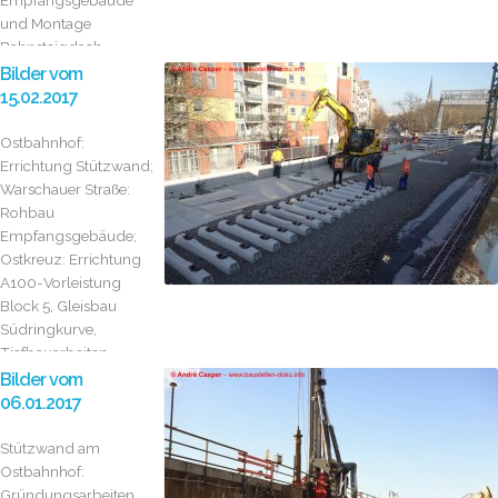
Empfangsgebäude
und Montage
Bahnsteigdach
Bilder vom
15.02.2017
Ostbahnhof:
Errichtung Stützwand;
Warschauer Straße:
Rohbau
Empfangsgebäude;
Ostkreuz: Errichtung
A100-Vorleistung
Block 5, Gleisbau
Südringkurve,
Tiefbauarbeiten
Hauptstra...
Bilder vom
06.01.2017
Stützwand am
Ostbahnhof:
Gründungsarbeiten