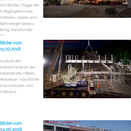
nördlichen Träger der
Fußgängerbrücke,
Ostbahn-Gleise und -
Bahnsteige nahezu
fertig; Karlshorster
Stra...
Bilder vom
15.07.2018
Aushub der
Kabelbrücke an der
Hauptstraße mittels
Mobilkran. Nächtliche
Impressionen vom
Ostkreuz.
Bilder vom
14.06.2018