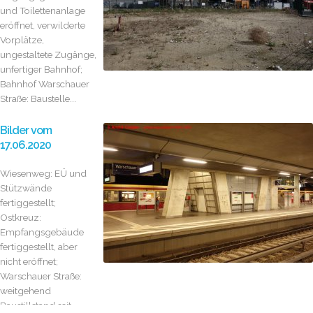
und Toilettenanlage
eröffnet, verwilderte
Vorplätze,
ungestaltete Zugänge,
unfertiger Bahnhof;
Bahnhof Warschauer
Straße: Baustelle...
Bilder vom
17.06.2020
Wiesenweg: EÜ und
Stützwände
fertiggestellt;
Ostkreuz:
Empfangsgebäude
fertiggestellt, aber
nicht eröffnet;
Warschauer Straße:
weitgehend
Baustillstand seit