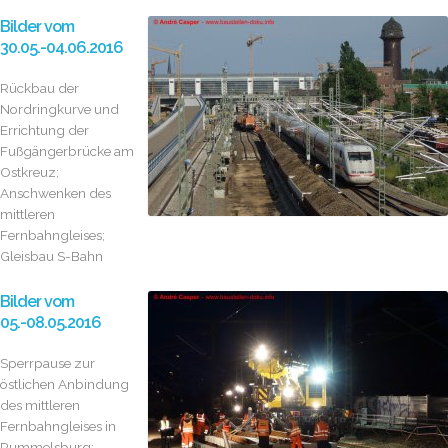
Bilder vom
30.05.-04.06.2016
Rückbau der
Nordringkurve und
Errichtung der
Fußgängerbrücke am
Ostkreuz;
Anschwenken des
mittleren
Fernbahngleises;
Gleisbau S-Bahn
Bilder vom
05.-08.05.2016
Sperrpause zur
östlichen Anbindung
des mittleren
Fernbahngleises in
Rummelsburg;