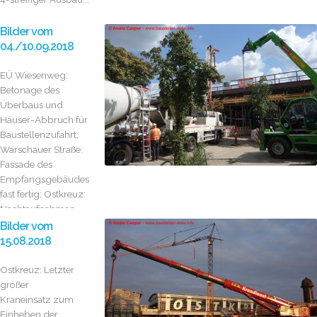
Bilder vom
04./10.09.2018
EÜ Wiesenweg:
Betonage des
Überbaus und
Häuser-Abbruch für
Baustellenzufahrt;
Warschauer Straße:
Fassade des
Empfangsgebäudes
fast fertig; Ostkreuz:
Nachtaufnahmen...
Bilder vom
15.08.2018
Ostkreuz: Letzter
großer
Kraneinsatz zum
Einheben der