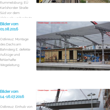
Rummelsburg; EÜ
Karlshorster Straße
Süd vor dem
Abbruch; verbreiterte
Hauptstraße...
Bilder vom
01.08.2016
Ostkreuz: Montage
des Dachs am
Bahnsteig E, defekte
Aufzüge und
fehlerhafte
Wegeleitung
Bilder vom
14.-16.07.2016
Ostkreuz: Einhub von