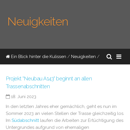
Neuigkeiten
Ein Blick hinter die Kulissen
/
Neuigkeiten
/
Projekt "Neubau A143" beginnt an allen
Trassenabschnitten
18. Juni 2023
In den letzten Jahres eher gemächlich, geht es nun im
Sommer 2023 an vielen Stellen der Trasse gleichzeitig los.
Im
Südabschnitt
laufen die Arbeiten zur Ertüchtigung des
Untergrundes aufgrund von ehemaligen