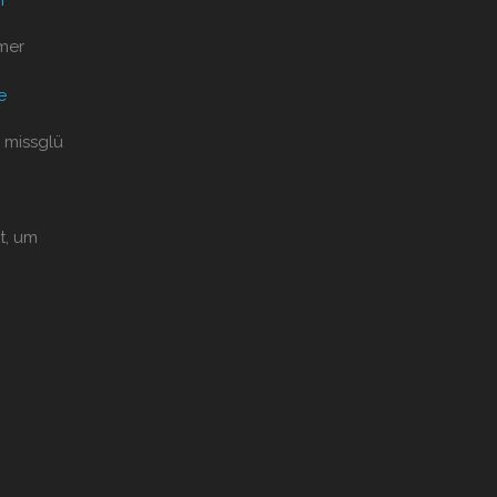
mer
e
 missglü
t, um