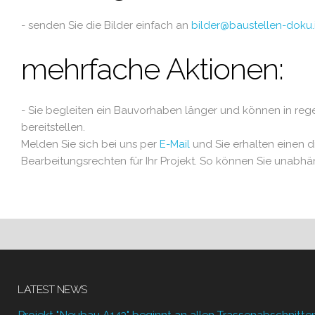
- senden Sie die Bilder einfach an
bilder@baustellen-doku.
mehrfache Aktionen:
- Sie begleiten ein Bauvorhaben länger und können in rege
bereitstellen.
Melden Sie sich bei uns per
E-Mail
und Sie erhalten einen 
Bearbeitungsrechten für Ihr Projekt. So können Sie unabhän
LATEST NEWS
Projekt "Neubau A143" beginnt an allen Trassenabschnitte