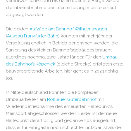
Verantwortlichen sind bis dahin über alle Berge. Selbst
die Inbetriebnahme der Interimslösung musste erneut
abgesagt werden.
Die beiden
Aufzüge am Bahnhof Wilhelmshagen
(
Ausbau Frankfurter Bahn
) konnten mit mehrjähriger
Verspätung endlich in Betrieb genommen werden, die
Sanierung des kleinen Bahnhofsgebäudes braucht
allerdings nochmal zwei Jahre länger. Für den
Umbau
des Bahnhofs Köpenick
(gleiche Strecke) erfolgten erste
bauvorbereitende Arbeiten, hier geht es in 2023 richtig
los.
In Mitteldeutschland konnten die komplexen
Umbauarbeiten am
Roßlauer Güterbahnhof
mit
Wiederinbetriebnahme des erneuerten Haltepunkts
Meinsdorf abgeschlossen werden. Leider ist der neue
Haltepunkt derart billig und gedankenlos ausgeführt,
dass er für Fahrgäste noch schlechter nutzbar ist als der