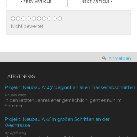
PREV ARTICLE
NEXT ARTICLE
Nicht bewertet
Anmelden
LATEST NEWS
Projekt "Neubau A143" beginnt an allen Trassenabschnitten
18. Juni 2023
In den letzten Jahres eher gemächlich, geht es nun im
Sommer
Projekt "Neubau A72" in großen Schritten an der
Westtrasse
07. April 2023