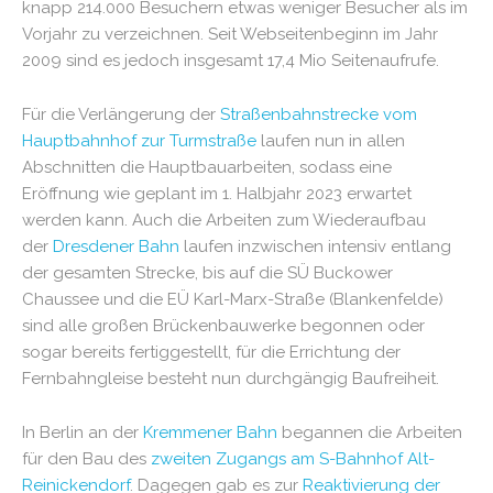
knapp 214.000 Besuchern etwas weniger Besucher als im
Vorjahr zu verzeichnen. Seit Webseitenbeginn im Jahr
2009 sind es jedoch insgesamt 17,4 Mio Seitenaufrufe.
Für die Verlängerung der
Straßenbahnstrecke vom
Hauptbahnhof zur Turmstraße
laufen nun in allen
Abschnitten die Hauptbauarbeiten, sodass eine
Eröffnung wie geplant im 1. Halbjahr 2023 erwartet
werden kann. Auch die Arbeiten zum Wiederaufbau
der
Dresdener Bahn
laufen inzwischen intensiv entlang
der gesamten Strecke, bis auf die SÜ Buckower
Chaussee und die EÜ Karl-Marx-Straße (Blankenfelde)
sind alle großen Brückenbauwerke begonnen oder
sogar bereits fertiggestellt, für die Errichtung der
Fernbahngleise besteht nun durchgängig Baufreiheit.
In Berlin an der
Kremmener Bahn
begannen die Arbeiten
für den Bau des
zweiten Zugangs am S-Bahnhof Alt-
Reinickendorf
. Dagegen gab es zur
Reaktivierung der