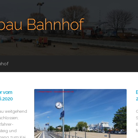
au Bahnhof
nhof
er vom
B
6.2020
2
u weitgehend
G
chlossen;
S
fahrer-
B
teig und
f
gang zum Kai