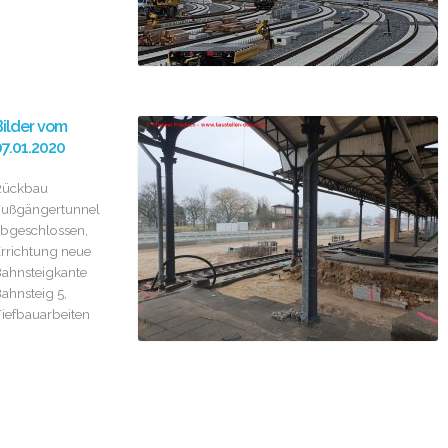
ilder vom
7.01.2020
Rückbau
ußgängertunnel
bgeschlossen,
rrichtung neue
ahnsteigkante
ahnsteig 5,
iefbauarbeiten