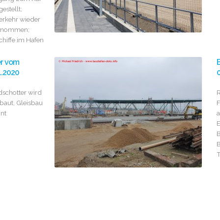
gestellt;
rkehr wieder
enommen;
chiffe im Hafen
er vom
B
1.2020
0
schotter wird
baut, Gleisbau
F
nt
a
E
B
B
T