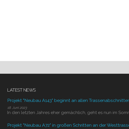
LATEST NEWS
Projekt "Neubau A143" beginnt an allen Trassenabschnitte
18. Juni 2023
In den letzten Jahres eher gemächlich, geht es nun im Som
Projekt "Neubau A72" in großen Schritten an der Westtrass