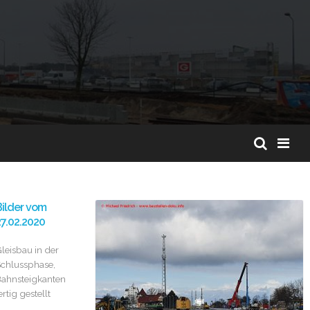
ilder vom
7.02.2020
leisbau in der
chlussphase,
ahnsteigkanten
ertig gestellt