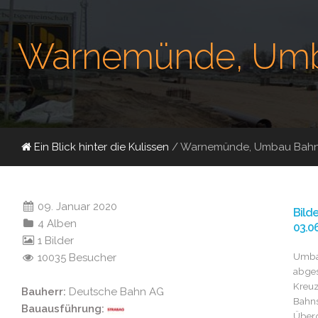
Warnemünde, Umb
Ein Blick hinter die Kulissen
/ Warnemünde, Umbau Bah
09. Januar 2020
Bild
4 Alben
03.0
1 Bilder
Umba
10035 Besucher
abges
Kreuz
Bauherr:
Deutsche Bahn AG
Bahns
Bauausführung:
Über