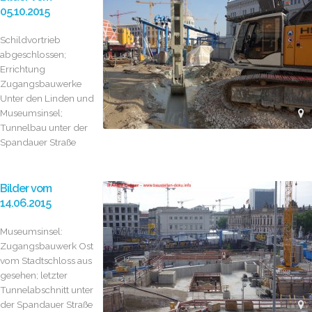
05.10.2015
Schildvortrieb
abgeschlossen;
Errichtung
Zugangsbauwerke
Unter den Linden und
Museumsinsel;
Tunnelbau unter der
Spandauer Straße
Bilder vom
14.06.2015
Museumsinsel:
Zugangsbauwerk Ost
vom Stadtschloss aus
gesehen; letzter
Tunnelabschnitt unter
der Spandauer Straße