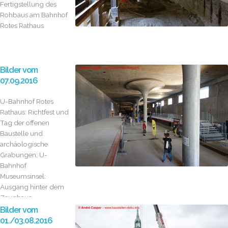
Fertigstellung des
Rohbaus am Bahnhof
Rotes Rathaus
Bilder vom
07.09.2016
U-Bahnhof Rotes
Rathaus: Richtfest und
Tag der offenen
Baustelle und
archäologische
Grabungen; U-
Bahnhof
Museumsinsel:
Ausgang hinter dem
Zeughaus
fertiggestellt; U-
Bilder vom
Bahnhof Unter den
01./03.08.2016