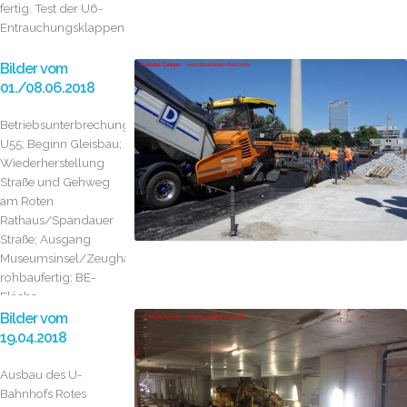
fertig. Test der U6-
Entrauchungsklappen.
Bilder vom
01./08.06.2018
Betriebsunterbrechung
U55; Beginn Gleisbau;
Wiederherstellung
Straße und Gehweg
am Roten
Rathaus/Spandauer
Straße; Ausgang
Museumsinsel/Zeughaus
rohbaufertig; BE-
Fläche...
Bilder vom
19.04.2018
Ausbau des U-
Bahnhofs Rotes