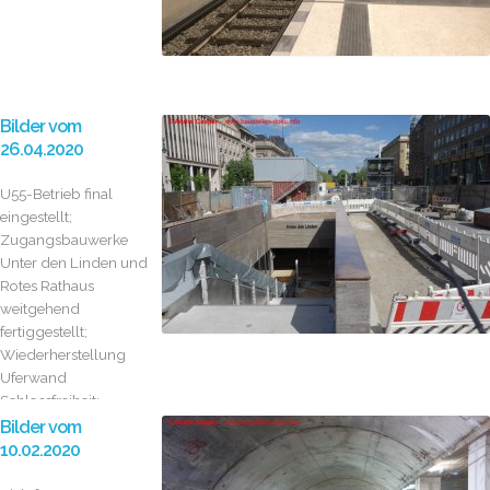
Bilder vom
26.04.2020
U55-Betrieb final
eingestellt;
Zugangsbauwerke
Unter den Linden und
Rotes Rathaus
weitgehend
fertiggestellt;
Wiederherstellung
Uferwand
Schlossfreiheit;
Reduzierung der
Bilder vom
Tunnelauflast
10.02.2020
Rathausstra...