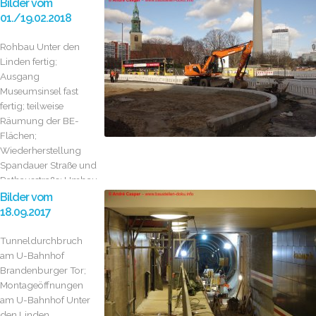
Bilder vom
01./19.02.2018
Rohbau Unter den
Linden fertig;
Ausgang
Museumsinsel fast
fertig; teilweise
Räumung der BE-
Flächen;
Wiederherstellung
Spandauer Straße und
Rathausstraße; Umbau
Kehranlage...
Bilder vom
18.09.2017
Tunneldurchbruch
am U-Bahnhof
Brandenburger Tor;
Montageöffnungen
am U-Bahnhof Unter
den Linden