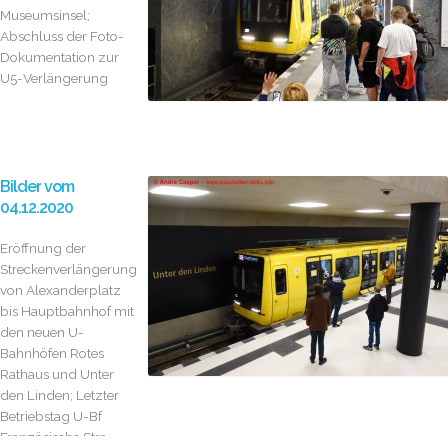
Museumsinsel;
Abschluss der Foto-
Dokumentation zur
U5-Verlängerung
Bilder vom
04.12.2020
Eröffnung der
Streckenverlängerung
von Alexanderplatz
bis Hauptbahnhof mit
den neuen U-
Bahnhöfen Rotes
Rathaus und Unter
den Linden; Letzter
Betriebstag U-Bf
Französische Stra...