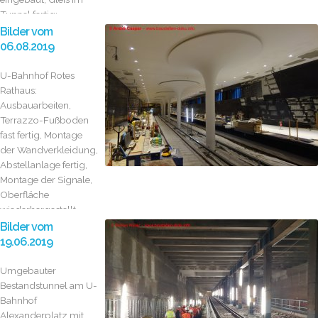
Tunnel fertig;
Rohbau...
Bilder vom
06.08.2019
U-Bahnhof Rotes
Rathaus:
Ausbauarbeiten,
Terrazzo-Fußboden
fast fertig, Montage
der Wandverkleidung,
Abstellanlage fertig,
Montage der Signale,
Oberfläche
wiederhergestellt
Bilder vom
19.06.2019
Umgebauter
Bestandstunnel am U-
Bahnhof
Alexanderplatz mit