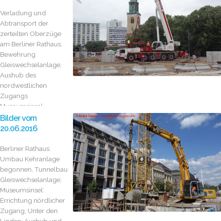
Linden:...
Verladung und
Abtransport der
zerteilten Oberzüge
am Berliner Rathaus;
Bewehrung
Gleiswechselanlage;
Aushub des
nordwestlichen
Zugangs
Museumsinsel
Bilder vom
20.06.2016
Berliner Rathaus:
Umbau Kehranlage
begonnen, Tunnelbau
Gleiswechselanlage;
Museumsinsel:
Errichtung nördlicher
Zugang; Unter den