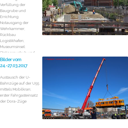
Verfüllung der
Baugrube und
Errichtung
Notausgang der
Wehrkammer;
Rückbau
Logistikhafen;
Museumsinsel:
Stationsaushub und
Errichtung Zugang
Bilder vom
neben dem Zeughaus
24.-27.03.2017
Austausch der U-
Bahnzüge auf der U55
mittels Mobilkran;
erster Fahrgasteinsatz
der Dora-Züge