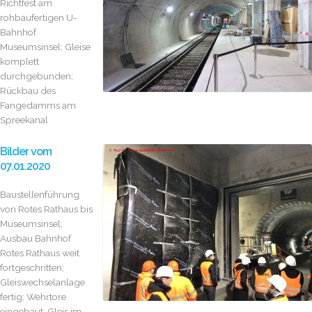
Richtfest am
rohbaufertigen U-
Bahnhof
Museumsinsel; Gleise
komplett
durchgebunden;
Rückbau des
Fangedamms am
Spreekanal
Bilder vom
07.01.2020
Baustellenführung
von Rotes Rathaus bis
Museumsinsel;
Ausbau Bahnhof
Rotes Rathaus weit
fortgeschritten;
Gleiswechselanlage
fertig; Wehrtore
eingebaut; Gleis im