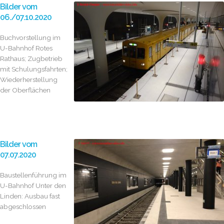
Bilder vom
06./07.10.2020
Buchvorstellung im
U-Bahnhof Rotes
Rathaus; Zugbetrieb
mit Schulungsfahrten;
Wiederherstellung
der Oberflächen
Bilder vom
07.07.2020
Baustellenführung im
U-Bahnhof Unter den
Linden: Ausbau fast
abgeschlossen