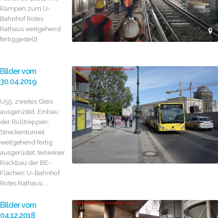
Rampen zum U-
Bahnhof Rotes
Rathaus weitgehend
fertiggestellt
Bilder vom
30.04.2019
U55: zweites Gleis
ausgerüstet, Einbau
der Rolltreppen;
Streckentunnel
weitgehend fertig
ausgerüstet; teilweiser
Rückbau der BE-
Flächen; U-Bahnhof
Rotes Rathaus:...
Bilder vom
04.12.2018