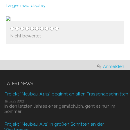
Larger map display
Nicht bewertet
Anmelden
LATEST NEWS
Projekt "Neubau A143" beginnt an allen Trassenabschnitten
18. Juni 2023
In den letzten Jahres eher gemächlich, geht es nun im
Sommer
Projekt "Neubau A72" in großen Schritten an der
Westtrasse