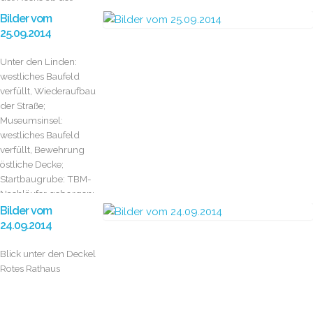
der Decke an der
Spandauer Straße
Bilder vom
25.09.2014
Unter den Linden:
westliches Baufeld
verfüllt, Wiederaufbau
der Straße;
Museumsinsel:
westliches Baufeld
verfüllt, Bewehrung
östliche Decke;
Startbaugrube: TBM-
Nachläufer geborgen;
Berliner Rathaus:...
Bilder vom
24.09.2014
Blick unter den Deckel
Rotes Rathaus