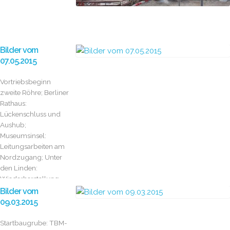
Bilder vom
07.05.2015
Vortriebsbeginn
zweite Röhre; Berliner
Rathaus:
Lückenschluss und
Aushub;
Museumsinsel:
Leitungsarbeiten am
Nordzugang; Unter
den Linden:
Wiederherstellung
der Fahrbahn
Bilder vom
09.03.2015
Startbaugrube: TBM-