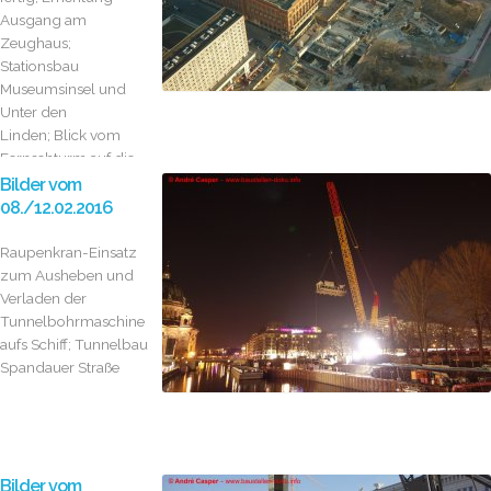
Ausgang am
Zeughaus;
Stationsbau
Museumsinsel und
Unter den
Linden; Blick vom
Fernsehturm auf die
Baustelle
Bilder vom
08./12.02.2016
Raupenkran-Einsatz
zum Ausheben und
Verladen der
Tunnelbohrmaschine
aufs Schiff; Tunnelbau
Spandauer Straße
Bilder vom