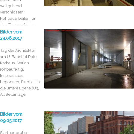
weitgehend
verschlossen;
Rohbauarbeiten für
den Zugang hinter
dem Zeughaus;
Bilder vom
Logistikhafen...
24.06.2017
Tag der Architektur
am U-Bahnhof Rotes
Rathaus: Station
rohbaufertig,
Innenausbau
begonnen, Einblick in
die untere Ebene (U3,
Abstellanlage)
Bilder vom
09.05.2017
Startbaugrube: