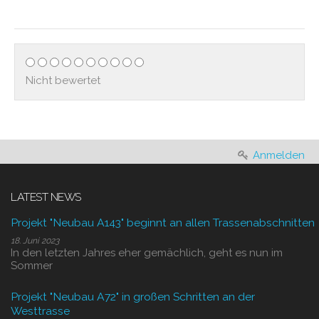
Nicht bewertet
Anmelden
LATEST NEWS
Projekt "Neubau A143" beginnt an allen Trassenabschnitten
18. Juni 2023
In den letzten Jahres eher gemächlich, geht es nun im
Sommer
Projekt "Neubau A72" in großen Schritten an der
Westtrasse