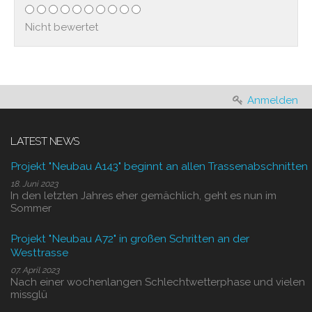
Nicht bewertet
Anmelden
LATEST NEWS
Projekt "Neubau A143" beginnt an allen Trassenabschnitten
18. Juni 2023
In den letzten Jahres eher gemächlich, geht es nun im
Sommer
Projekt "Neubau A72" in großen Schritten an der
Westtrasse
07. April 2023
Nach einer wochenlangen Schlechtwetterphase und vielen
missglü