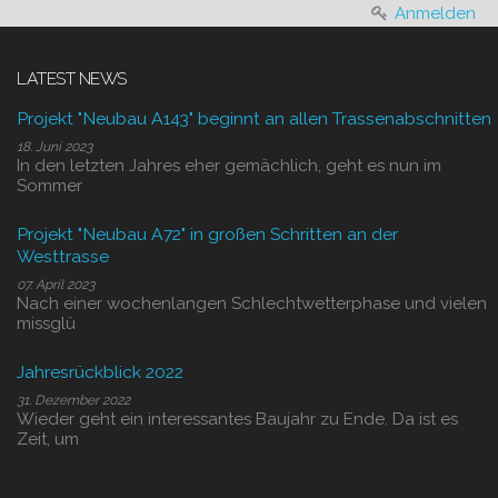
Anmelden
LATEST NEWS
Projekt "Neubau A143" beginnt an allen Trassenabschnitten
18. Juni 2023
In den letzten Jahres eher gemächlich, geht es nun im
Sommer
Projekt "Neubau A72" in großen Schritten an der
Westtrasse
07. April 2023
Nach einer wochenlangen Schlechtwetterphase und vielen
missglü
Jahresrückblick 2022
31. Dezember 2022
Wieder geht ein interessantes Baujahr zu Ende. Da ist es
Zeit, um