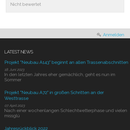
Nicht bewertet
Anmelden
LATEST NEWS
Projekt "Neubau A143" beginnt an allen Trassenabschnitten
18. Juni 2023
In den letzten Jahres eher gemächlich, geht es nun im
Sommer
Projekt "Neubau A72" in großen Schritten an der
Westtrasse
07. April 2023
Nach einer wochenlangen Schlechtwetterphase und vielen
missglü
Jahresrückblick 2022