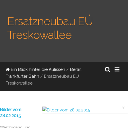
Ersatzneubau EÜ
Treskowallee
Ein Blick hinter die Kulissen
/
Berlin,
Frankfurter Bahn
/
Ersatzneubau EÜ
Treskowallee
Bilder vom
28.02.2015
Westzugang und