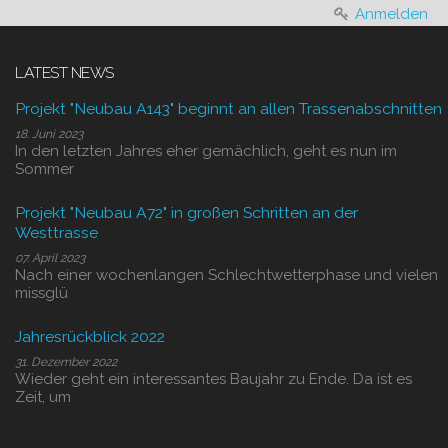
Anmelden
LATEST NEWS
Projekt "Neubau A143" beginnt an allen Trassenabschnitten
18. Juni 2023
In den letzten Jahres eher gemächlich, geht es nun im
Sommer
Projekt "Neubau A72" in großen Schritten an der
Westtrasse
07. April 2023
Nach einer wochenlangen Schlechtwetterphase und vielen
missglü
Jahresrückblick 2022
31. Dezember 2022
Wieder geht ein interessantes Baujahr zu Ende. Da ist es
Zeit, um