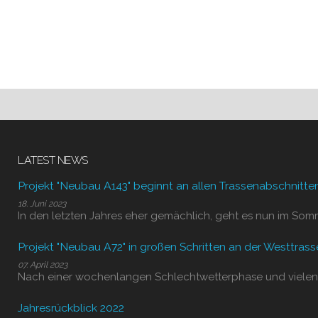
LATEST NEWS
Projekt "Neubau A143" beginnt an allen Trassenabschnitte
18. Juni 2023
In den letzten Jahres eher gemächlich, geht es nun im Som
Projekt "Neubau A72" in großen Schritten an der Westtrass
07. April 2023
Nach einer wochenlangen Schlechtwetterphase und vielen
Jahresrückblick 2022