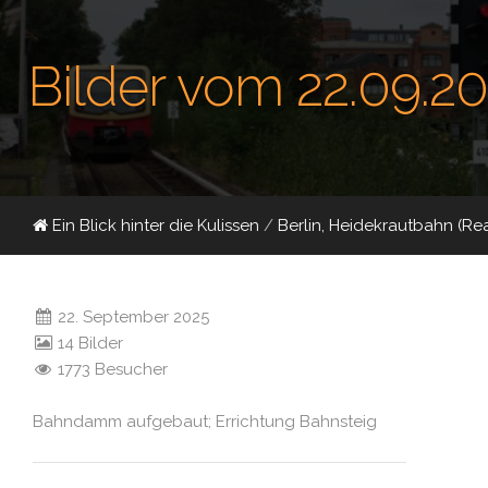
Bilder vom 22.09.2
Ein Blick hinter die Kulissen
/
Berlin, Heidekrautbahn (Re
22. September 2025
14 Bilder
1773 Besucher
Bahndamm aufgebaut; Errichtung Bahnsteig