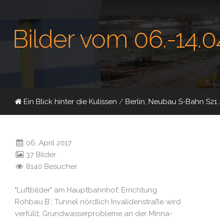
Bilder vom 06.-14.0
Ein Blick hinter die Kulissen
/
Berlin, Neubau S-Bahn S21
06. April 2017
37 Bilder
8140 Besucher
"Luftbilder" am Hauptbahnhof; Errichtung
Rohbau B´; Tunnel nördlich Invalidenstraße wird
verfüllt; Grundwasserprobleme an der Minna-