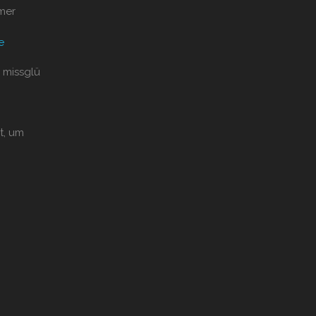
mer
e
 missglü
t, um