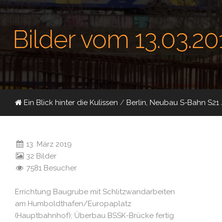
Bilder vom 13.03.20
Ein Blick hinter die Kulissen
/
Berlin, Neubau S-Bahn S21
13. März 2019
32 Bilder
7581 Besucher
Errichtung Baugrube mit Schlitzwandarbeiten
am Humboldthafen/Europaplatz
(Hauptbahnhof); Überbau BSSK-Brücke fertig