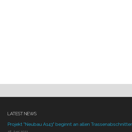
LATEST NEWS
Projekt "Neubau A143" beginnt an allen Trassenabschnitte
18. Juni 2023