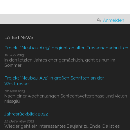
Anmelden
LATEST NEWS
Projekt "Neubau A143" beginnt an allen Trassenabschnitten
18. Juni 2023
In den letzten Jahres eher gemächlich, geht es nun im
Sommer
Projekt "Neubau A72" in großen Schritten an der
Westtrasse
07. April 2023
Nach einer wochenlangen Schlechtwetterphase und vielen
missglü
Jahresrückblick 2022
31. Dezember 2022
Wieder geht ein interessantes Baujahr zu Ende. Da ist es