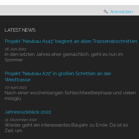
Anmelden
LATEST NEWS
Projekt "Neubau A143" beginnt an allen Trassenabschnitten
18. Juni 2023
In den letzten Jahres eher gemächlich, geht es nun im
Sommer
Projekt "Neubau A72" in großen Schritten an der
Westtrasse
07. April 2023
Nach einer wochenlangen Schlechtwetterphase und vielen
missglü
Jahresrückblick 2022
31. Dezember 2022
Wieder geht ein interessantes Baujahr zu Ende. Da ist es
Zeit, um