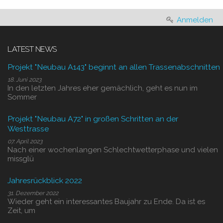
Anmelden
LATEST NEWS
Projekt "Neubau A143" beginnt an allen Trassenabschnitten
18. Juni 2023
In den letzten Jahres eher gemächlich, geht es nun im
Sommer
Projekt "Neubau A72" in großen Schritten an der
Westtrasse
07. April 2023
Nach einer wochenlangen Schlechtwetterphase und vielen
missglü
Jahresrückblick 2022
31. Dezember 2022
Wieder geht ein interessantes Baujahr zu Ende. Da ist es
Zeit, um