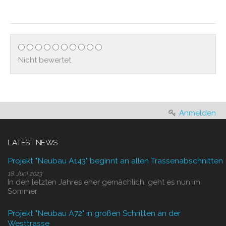
Nicht bewertet
Anmelden
LATEST NEWS
Projekt "Neubau A143" beginnt an allen Trassenabschnitten
18. Juni 2023
In den letzten Jahres eher gemächlich, geht es nun im
Sommer
Projekt "Neubau A72" in großen Schritten an der
Westtrasse