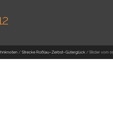
12
ahnknoten
/
Strecke Roßlau–Zerbst–Güterglück
/
Bilder vom 09