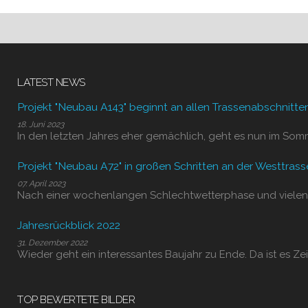
LATEST NEWS
Projekt "Neubau A143" beginnt an allen Trassenabschnitte
18. Juni 2023
In den letzten Jahres eher gemächlich, geht es nun im Som
Projekt "Neubau A72" in großen Schritten an der Westtrass
07. April 2023
Nach einer wochenlangen Schlechtwetterphase und vielen
Jahresrückblick 2022
31. Dezember 2022
Wieder geht ein interessantes Baujahr zu Ende. Da ist es Zei
TOP BEWERTETE BILDER