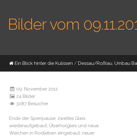
Bilder vom 09.11.20
Ein Blick hinter die Kulissen
/
Dessau/Roßlau, Umbau B
09. November 2012
24 Bilder
3087 Besucher
Ende der Sperrpause; zweites Gleis
wiederaufgebaut; Überholgleis und neue
Weichen in Rodleben eingebaut; neuer