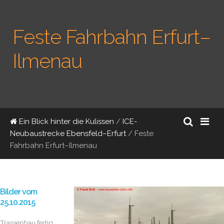
Feste Fahrbahn Erfurt–
Ilmenau
Ein Blick hinter die Kulissen
/
ICE-
Neubaustrecke Ebensfeld–Erfurt
/
Feste
Fahrbahn Erfurt–Ilmenau
Bilder vom
25.10.2015
Trassenbau fertig