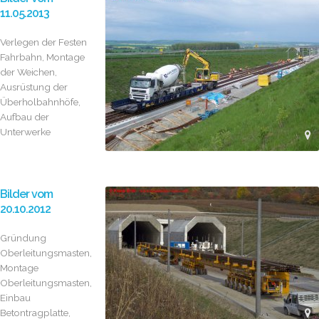
11.05.2013
Verlegen der Festen
Fahrbahn, Montage
der Weichen,
Ausrüstung der
Überholbahnhöfe,
Aufbau der
Unterwerke
Bilder vom
20.10.2012
Gründung
Oberleitungsmasten,
Montage
Oberleitungsmasten,
Einbau
Betontragplatte,