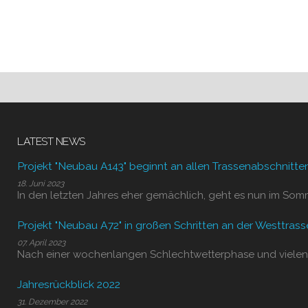
LATEST NEWS
Projekt "Neubau A143" beginnt an allen Trassenabschnitte
18. Juni 2023
In den letzten Jahres eher gemächlich, geht es nun im Som
Projekt "Neubau A72" in großen Schritten an der Westtrass
07. April 2023
Nach einer wochenlangen Schlechtwetterphase und vielen
Jahresrückblick 2022
31. Dezember 2022