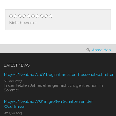
Nicht bewertet
Anmelden
LATEST NEWS
Projekt "Neubau A143" beginnt an allen Trassenabschnitten
18. Juni 2023
In den letzten Jahres eher gemächlich, geht es nun im
Sommer
Projekt "Neubau A72" in großen Schritten an der
Westtrasse
07. April 2023