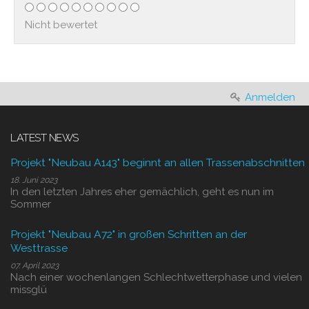
Nicht bewertet
Anmelden
LATEST NEWS
Projekt "Neubau A143" beginnt an allen Trassenabschnitten
18. Juni 2023
In den letzten Jahres eher gemächlich, geht es nun im
Sommer
Projekt "Neubau A72" in großen Schritten an der
Westtrasse
07. April 2023
Nach einer wochenlangen Schlechtwetterphase und vielen
missglü