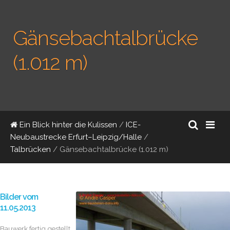
Gänsebachtalbrücke
(1.012 m)
Ein Blick hinter die Kulissen
/
ICE-
Neubaustrecke Erfurt–Leipzig/Halle
/
Talbrücken
/
Gänsebachtalbrücke (1.012 m)
Bilder vom
11.05.2013
Bauwerk fertig gestellt