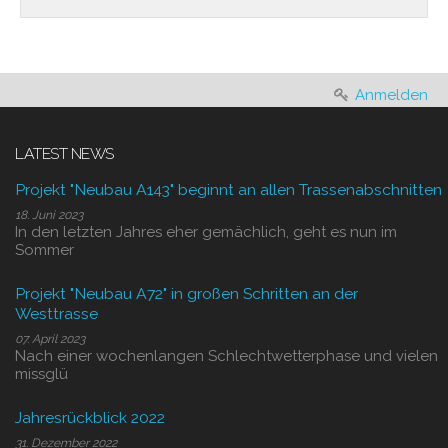
Anmelden
LATEST NEWS
Projekt "Neubau A143" beginnt an allen Trassenabschnitten
18. Juni 2023
In den letzten Jahres eher gemächlich, geht es nun im
Sommer
Projekt "Neubau A72" in großen Schritten an der
Westtrasse
07. April 2023
Nach einer wochenlangen Schlechtwetterphase und vielen
missglü
Jahresrückblick 2022
31. Dezember 2022