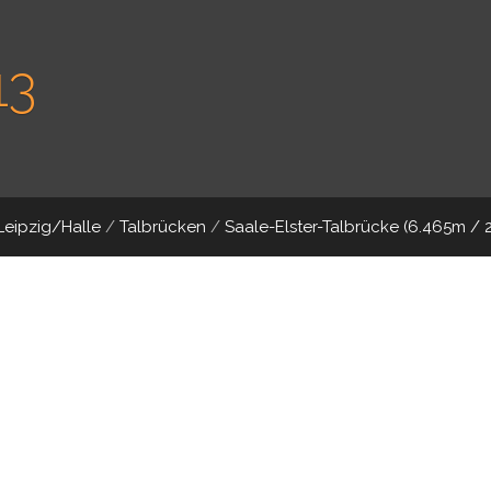
13
Leipzig/Halle
/
Talbrücken
/
Saale-Elster-Talbrücke (6.465m / 