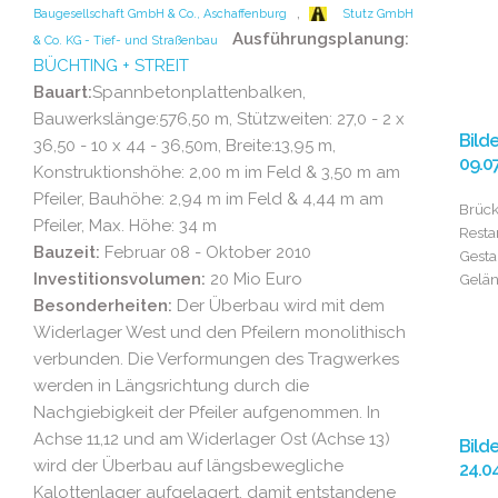
,
Baugesellschaft GmbH & Co., Aschaffenburg
Stutz GmbH
Ausführungsplanung:
& Co. KG - Tief- und Straßenbau
BÜCHTING + STREIT
Bauart:
Spannbetonplattenbalken,
Bauwerkslänge:576,50 m, Stützweiten: 27,0 - 2 x
Bild
36,50 - 10 x 44 - 36,50m, Breite:13,95 m,
09.0
Konstruktionshöhe: 2,00 m im Feld & 3,50 m am
Pfeiler, Bauhöhe: 2,94 m im Feld & 4,44 m am
Brücke
Pfeiler, Max. Höhe: 34 m
Resta
Bauzeit:
Februar 08 - Oktober 2010
Gesta
Investitionsvolumen:
20 Mio Euro
Gelä
Besonderheiten:
Der Überbau wird mit dem
Widerlager West und den Pfeilern monolithisch
verbunden. Die Verformungen des Tragwerkes
werden in Längsrichtung durch die
Nachgiebigkeit der Pfeiler aufgenommen. In
Achse 11,12 und am Widerlager Ost (Achse 13)
Bild
wird der Überbau auf längsbewegliche
24.0
Kalottenlager aufgelagert, damit entstandene