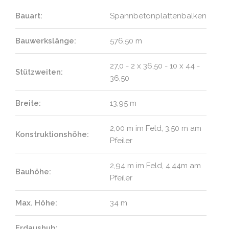
Bauart:
Spannbetonplattenbalken
Bauwerkslänge:
576,50 m
27,0 - 2 x 36,50 - 10 x 44 -
Stützweiten:
36,50
Breite:
13,95 m
2,00 m im Feld, 3,50 m am
Konstruktionshöhe:
Pfeiler
2,94 m im Feld, 4,44m am
Bauhöhe:
Pfeiler
Max. Höhe:
34 m
Erdaushub: