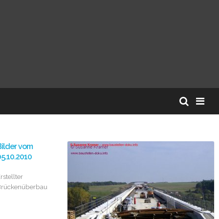
ilder vom
5.10.2010
rstellter
Brückenüberbau