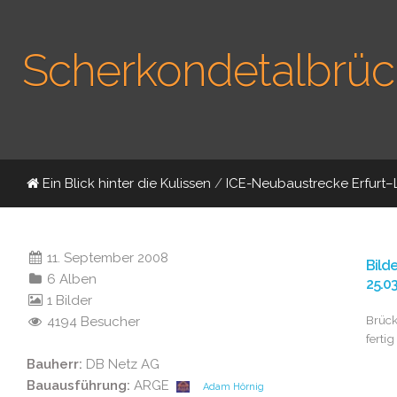
Scherkondetalbrüc
Ein Blick hinter die Kulissen
/
ICE-Neubaustrecke Erfurt–
11. September 2008
Bild
6 Alben
25.0
1 Bilder
Brüc
4194 Besucher
fertig
Bauherr:
DB Netz AG
Bauausführung:
ARGE
Adam Hörnig