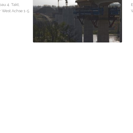
au 4. Takt,
E
er West Achse 1-5
W