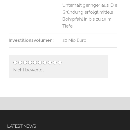
Unterhalt geringer aus. Die
Gründung erfolgt mittels
Bohrpfahl in bis zu 19 m
Tiefe.
Investitionsvolumen:
20 Mio Euro
Nicht bewertet
LATEST NEWS