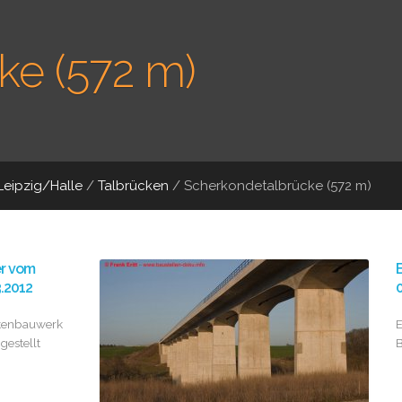
ke (572 m)
Leipzig/Halle
/
Talbrücken
/
Scherkondetalbrücke (572 m)
er vom
B
3.2012
0
kenbauwerk
E
 gestellt