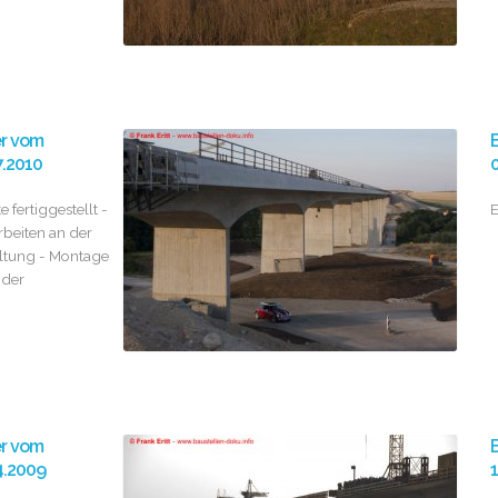
er vom
B
7.2010
 fertiggestellt -
E
rbeiten an der
ltung - Montage
nder
er vom
B
4.2009
1