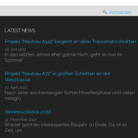
Anmelden
LATEST NEWS
Projekt "Neubau A143" beginnt an allen Trassenabschnitten
18. Juni 2023
In den letzten Jahres eher gemächlich, geht es nun im
Sommer
Projekt "Neubau A72" in großen Schritten an der
Westtrasse
07. April 2023
Nach einer wochenlangen Schlechtwetterphase und vielen
missglü
Jahresrückblick 2022
31. Dezember 2022
Wieder geht ein interessantes Baujahr zu Ende. Da ist es
Zeit, um