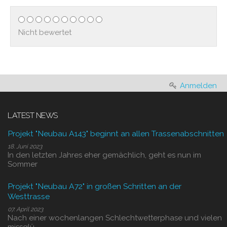
Nicht bewertet
Anmelden
LATEST NEWS
Projekt "Neubau A143" beginnt an allen Trassenabschnitten
18. Juni 2023
In den letzten Jahres eher gemächlich, geht es nun im
Sommer
Projekt "Neubau A72" in großen Schritten an der
Westtrasse
07. April 2023
Nach einer wochenlangen Schlechtwetterphase und vielen