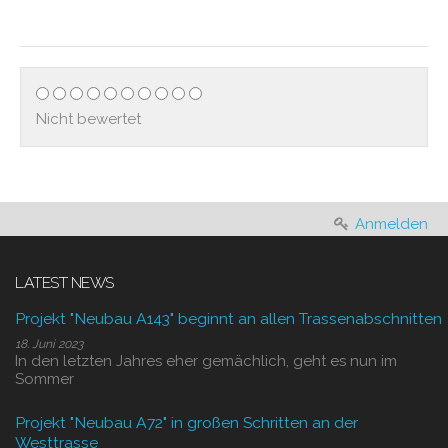
Nicht bewertet
Anmelden
LATEST NEWS
Projekt "Neubau A143" beginnt an allen Trassenabschnitten
18. Juni 2023
In den letzten Jahres eher gemächlich, geht es nun im
Sommer
Projekt "Neubau A72" in großen Schritten an der
Westtrasse