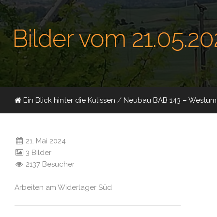
Bilder vom 21.05.20
Ein Blick hinter die Kulissen
/
Neubau BAB 143 – Westumf
21. Mai 2024
3 Bilder
2137 Besucher
Arbeiten am Widerlager Süd