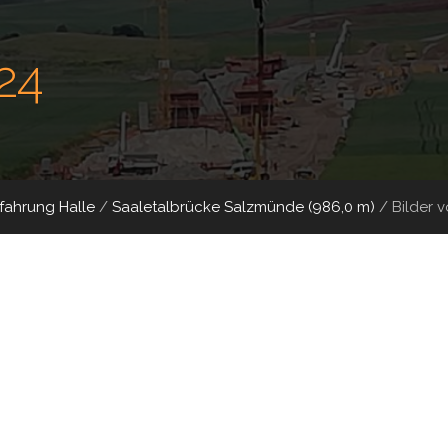
24
ahrung Halle
/
Saaletalbrücke Salzmünde (986,0 m)
/
Bilder 