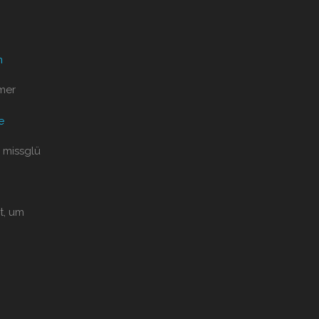
n
mer
e
 missglü
t, um