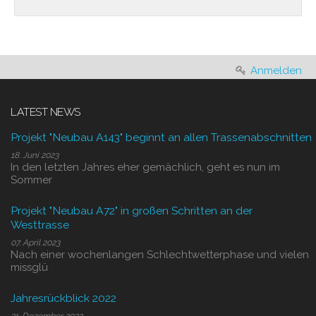
Anmelden
LATEST NEWS
Projekt "Neubau A143" beginnt an allen Trassenabschnitten
18. Juni 2023
In den letzten Jahres eher gemächlich, geht es nun im
Sommer
Projekt "Neubau A72" in großen Schritten an der
Westtrasse
07. April 2023
Nach einer wochenlangen Schlechtwetterphase und vielen
missglü
Jahresrückblick 2022