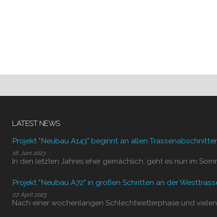
LATEST NEWS
Projekt "Neubau A143" beginnt an allen Trassenabschnitte
18. Juni 2023
In den letzten Jahres eher gemächlich, geht es nun im Som
Projekt "Neubau A72" in großen Schritten an der Westtrass
07. April 2023
Nach einer wochenlangen Schlechtwetterphase und vielen