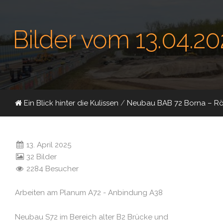
Bilder vom 13.04.20
Ein Blick hinter die Kulissen
/
Neubau BAB 72 Borna – Rö
13. April 2025
32 Bilder
2284 Besucher
Arbeiten am Planum A72 - Anbindung A38
Neubau S72 im Bereich alter B2 Brücke und