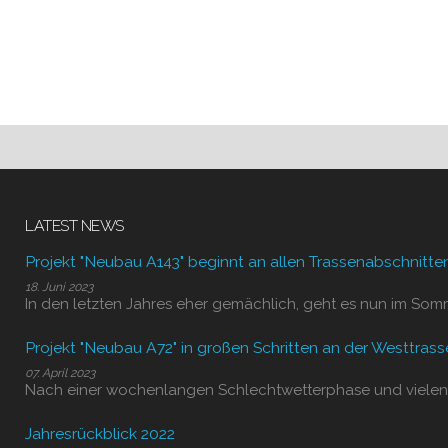
LATEST NEWS
Projekt "Neubau A143" beginnt an allen Trassenabschnitte
18. Juni 2023
In den letzten Jahres eher gemächlich, geht es nun im Som
Projekt "Neubau A72" in großen Schritten an der Westtrass
07. April 2023
Nach einer wochenlangen Schlechtwetterphase und vielen
Jahresrückblick 2022