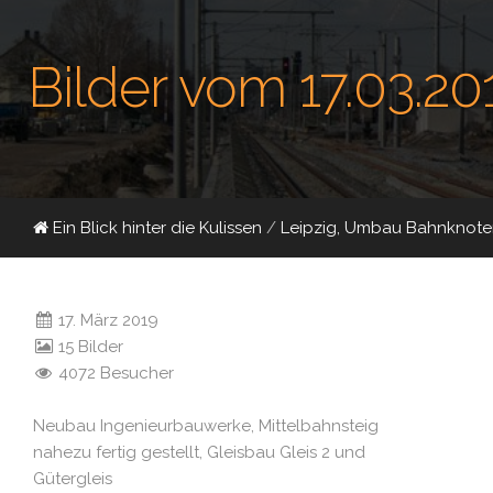
Bilder vom 17.03.20
Ein Blick hinter die Kulissen
/
Leipzig, Umbau Bahnknote
17. März 2019
15 Bilder
4072 Besucher
Neubau Ingenieurbauwerke, Mittelbahnsteig
nahezu fertig gestellt, Gleisbau Gleis 2 und
Gütergleis